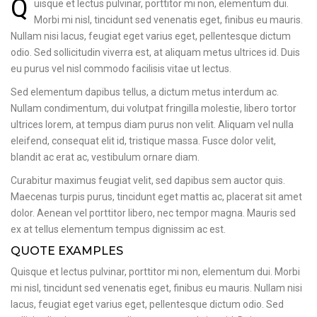
Q
uisque et lectus pulvinar, porttitor mi non, elementum dui.
Morbi mi nisl, tincidunt sed venenatis eget, finibus eu mauris.
Nullam nisi lacus, feugiat eget varius eget, pellentesque dictum
odio. Sed sollicitudin viverra est, at aliquam metus ultrices id. Duis
eu purus vel nisl commodo facilisis vitae ut lectus.
Sed elementum dapibus tellus, a dictum metus interdum ac.
Nullam condimentum, dui volutpat fringilla molestie, libero tortor
ultrices lorem, at tempus diam purus non velit. Aliquam vel nulla
eleifend, consequat elit id, tristique massa. Fusce dolor velit,
blandit ac erat ac, vestibulum ornare diam.
Curabitur maximus feugiat velit, sed dapibus sem auctor quis.
Maecenas turpis purus, tincidunt eget mattis ac, placerat sit amet
dolor. Aenean vel porttitor libero, nec tempor magna. Mauris sed
ex at tellus elementum tempus dignissim ac est.
QUOTE EXAMPLES
Quisque et lectus pulvinar, porttitor mi non, elementum dui. Morbi
mi nisl, tincidunt sed venenatis eget, finibus eu mauris. Nullam nisi
lacus, feugiat eget varius eget, pellentesque dictum odio. Sed