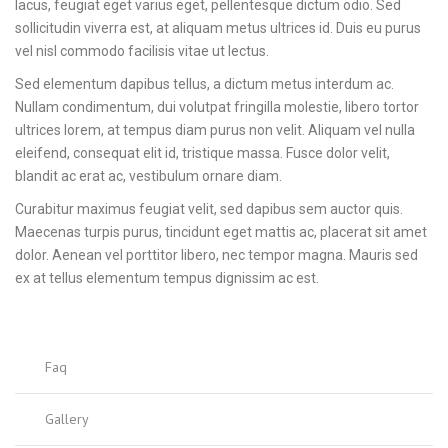
lacus, feugiat eget varius eget, pellentesque dictum odio. Sed
sollicitudin viverra est, at aliquam metus ultrices id. Duis eu purus
vel nisl commodo facilisis vitae ut lectus.
Sed elementum dapibus tellus, a dictum metus interdum ac.
Nullam condimentum, dui volutpat fringilla molestie, libero tortor
ultrices lorem, at tempus diam purus non velit. Aliquam vel nulla
eleifend, consequat elit id, tristique massa. Fusce dolor velit,
blandit ac erat ac, vestibulum ornare diam.
Curabitur maximus feugiat velit, sed dapibus sem auctor quis.
Maecenas turpis purus, tincidunt eget mattis ac, placerat sit amet
dolor. Aenean vel porttitor libero, nec tempor magna. Mauris sed
ex at tellus elementum tempus dignissim ac est.
Faq
Gallery